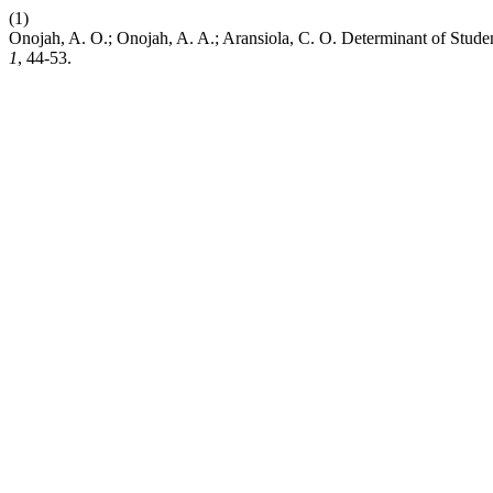
(1)
Onojah, A. O.; Onojah, A. A.; Aransiola, C. O. Determinant of Stud
1
, 44-53.